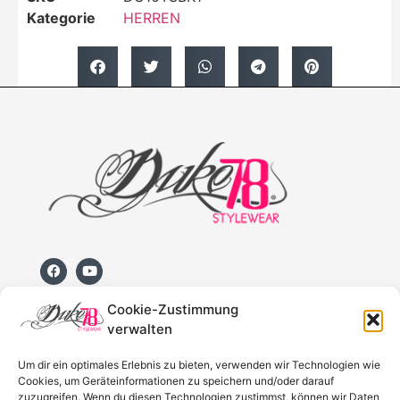
Kategorie
HERREN
Cookie-Zustimmung
verwalten
Versand und Lieferung
Um dir ein optimales Erlebnis zu bieten, verwenden wir Technologien wie
Blog
Cookies, um Geräteinformationen zu speichern und/oder darauf
zuzugreifen. Wenn du diesen Technologien zustimmst, können wir Daten