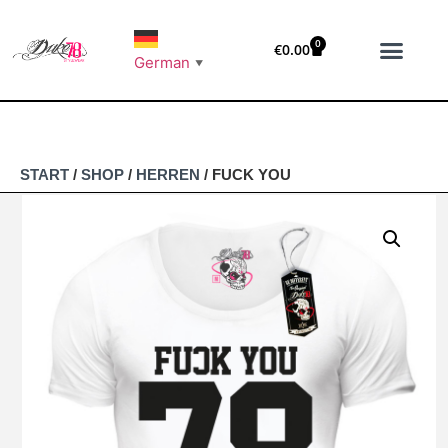
0
€
0.00
German
▼
START
/
SHOP
/
HERREN
/ FUCK YOU